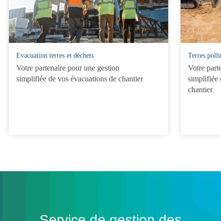
Evacuation terres et déchets
Terres poll
Votre partenaire pour une gestion
Votre part
simplifiée de vos évacuations de chantier
simplifiée 
chantier
Service de gestion des