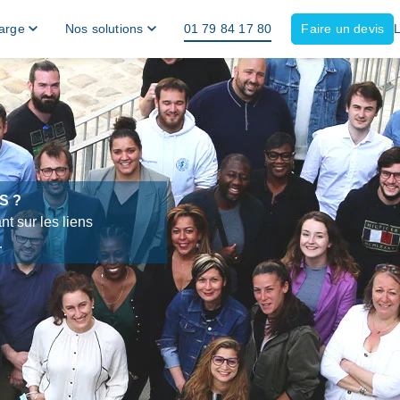
harge
Nos solutions
01 79 84 17 80
Faire un devis
S ?
nt sur les liens
…