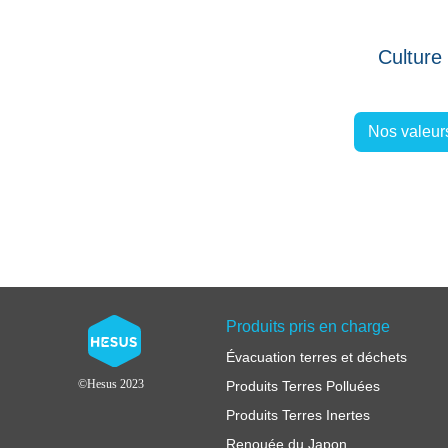
Culture
Nos valeur
Produits pris en charge
Évacuation terres et déchets
©Hesus 2023
Produits Terres Polluées
Produits Terres Inertes
Renouée du Japon