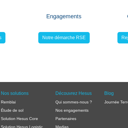
Engagements
s
Notre démarche RSE
Rej
Nos solutions
Découvrez Hesus
Blog
Remblai
Qui sommes-nous ?
Journée Terr
Étude de sol
Nos engagements
Solution Hesus Core
Partenaires
Solution Hesus Logistic
Medias