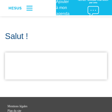
Ajouter
à mon
Se connecter
agenda
Salut !
Mentions légales
Plan du site